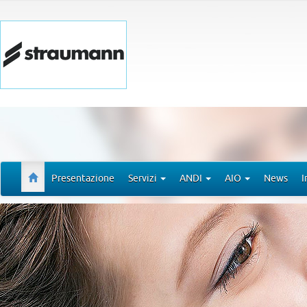
Presentazione
Servizi
ANDI
AIO
News
I